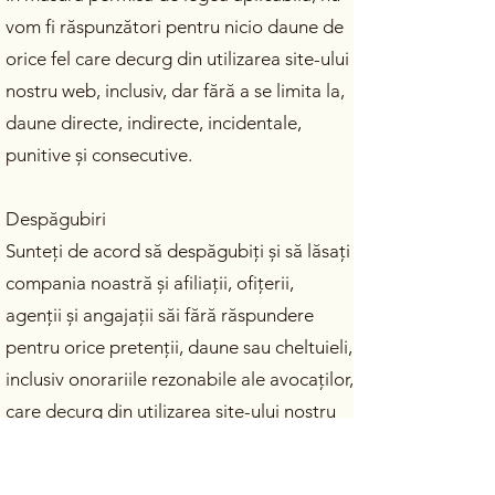
vom fi răspunzători pentru nicio daune de
orice fel care decurg din utilizarea site-ului
nostru web, inclusiv, dar fără a se limita la,
daune directe, indirecte, incidentale,
punitive și consecutive.
Despăgubiri
Sunteți de acord să despăgubiți și să lăsați
compania noastră și afiliații, ofițerii,
agenții și angajații săi fără răspundere
pentru orice pretenții, daune sau cheltuieli,
inclusiv onorariile rezonabile ale avocaților,
care decurg din utilizarea site-ului nostru
web sau din încălcarea de către dvs. a
acestor Termeni și condiții.