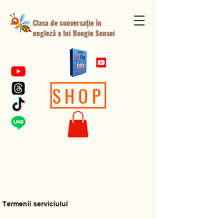
Clasa de conversație în
engleză a lui Boogie Sensei
SHOP
Termenii serviciului